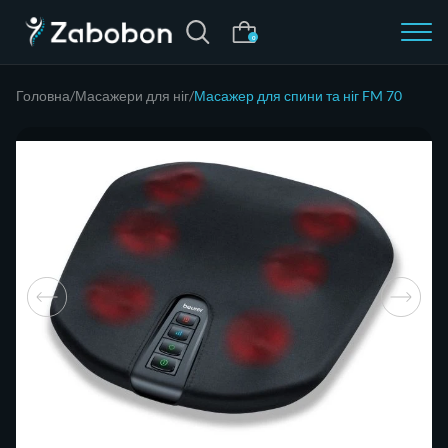
0
Головна
Масажери для ніг
Масажер для спини та ніг FM 70