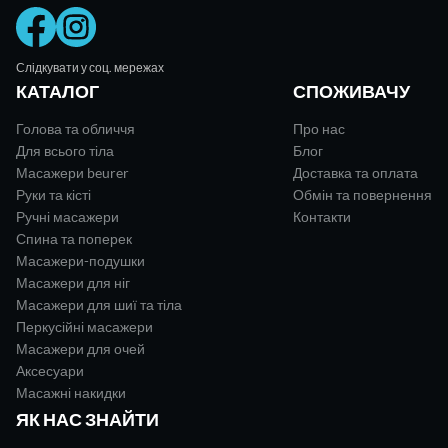
Слідкувати у соц. мережах
КАТАЛОГ
СПОЖИВАЧУ
Голова та обличчя
Про нас
Для всього тіла
Блог
Масажери beurer
Доставка та оплата
Руки та кісті
Обмін та повернення
Ручні масажери
Контакти
Спина та поперек
Масажери-подушки
Масажери для ніг
Масажери для шиї та тіла
Перкусійні масажери
Масажери для очей
Аксесуари
Масажні накидки
ЯК НАС ЗНАЙТИ