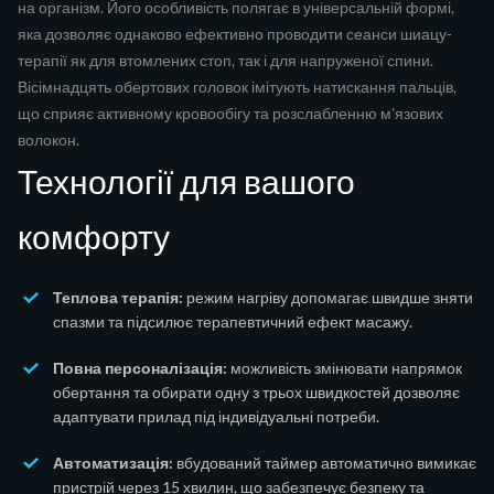
на організм. Його особливість полягає в універсальній формі,
яка дозволяє однаково ефективно проводити сеанси шиацу-
терапії як для втомлених стоп, так і для напруженої спини.
Вісімнадцять обертових головок імітують натискання пальців,
що сприяє активному кровообігу та розслабленню м'язових
волокон.
Технології для вашого
комфорту
Теплова терапія:
режим нагріву допомагає швидше зняти
спазми та підсилює терапевтичний ефект масажу.
Повна персоналізація:
можливість змінювати напрямок
обертання та обирати одну з трьох швидкостей дозволяє
адаптувати прилад під індивідуальні потреби.
Автоматизація:
вбудований таймер автоматично вимикає
пристрій через 15 хвилин, що забезпечує безпеку та