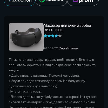
Масажер для очей Zabobon
BISD-K301
Сергій Галак
28.05.2025
Тільки отримав товар, і відразу побіг тестити. Вже після
першого використання виділив для себе певні плюси та
мінуси.
+ Дуже стильно виглядає. Приємні матеріали.
+ Звуки природи теж сподобались. Не бачу сенсу
підключати музику з телефону)
Ну і є мінуси на жаль:
- Левова доля масажу відбувається на скроні, і як тут вже
писали в коментарях нижче, давить воно доволі сильно.
Не прям аж що зняти хочеться, але й не супер приємно.