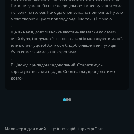
Питання у мене більше до доцільності масажування саме
тієї зони на голові. Наче до очей вона не причепна. Ну але
може творцям цього приладу видніше таки) Не знаю.
.
Ще як надів, доволі велика відстань від маски до самих
очей була, і подумав "як воно взагалі їх масажувати має?",
але дістає чудово) Хотілося б, щоб більше маніпуляцій
було саме з очима, а не скронями.
.
В цілому, приладом задоволений. Старатимусь
користуватись ним щодня. Сподіваюсь, працюватиме
довго)
Масажери для очей
— це інноваційні пристрої, які