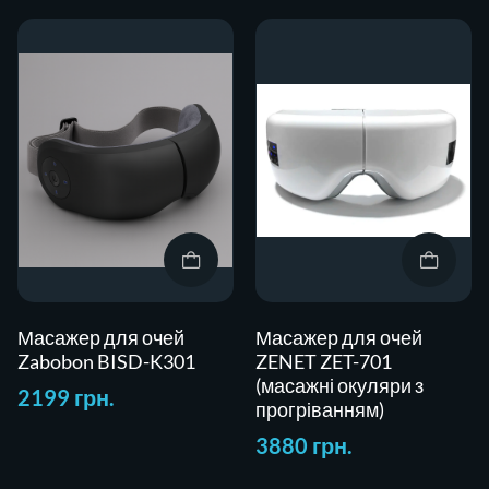
Масажер для очей
Масажер для очей
Zabobon BISD-K301
ZENET ZET-701
(масажні окуляри з
2199 грн.
прогріванням)
3880 грн.