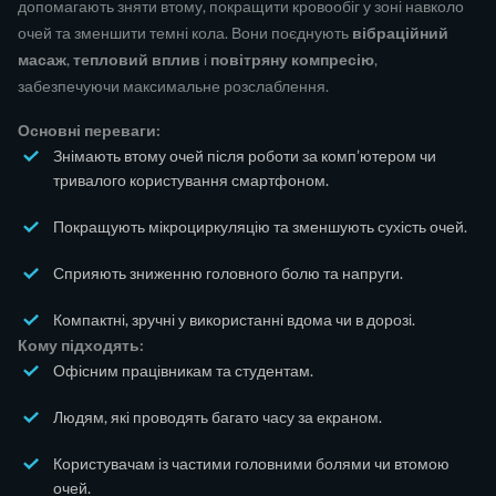
допомагають зняти втому, покращити кровообіг у зоні навколо
очей та зменшити темні кола. Вони поєднують
вібраційний
масаж
,
тепловий вплив
і
повітряну компресію
,
забезпечуючи максимальне розслаблення.
Основні переваги:
Знімають втому очей після роботи за комп’ютером чи
тривалого користування смартфоном.
Покращують мікроциркуляцію та зменшують сухість очей.
Сприяють зниженню головного болю та напруги.
Компактні, зручні у використанні вдома чи в дорозі.
Кому підходять:
Офісним працівникам та студентам.
Людям, які проводять багато часу за екраном.
Користувачам із частими головними болями чи втомою
очей.