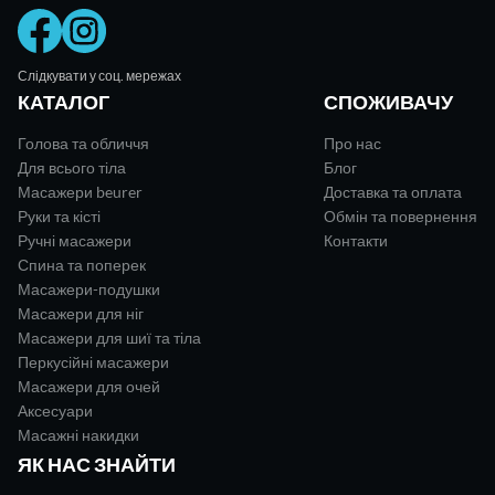
Слідкувати у соц. мережах
КАТАЛОГ
СПОЖИВАЧУ
Голова та обличчя
Про нас
Для всього тіла
Блог
Масажери beurer
Доставка та оплата
Руки та кісті
Обмін та повернення
Ручні масажери
Контакти
Спина та поперек
Масажери-подушки
Масажери для ніг
Масажери для шиї та тіла
Перкусійні масажери
Масажери для очей
Аксесуари
Масажні накидки
ЯК НАС ЗНАЙТИ