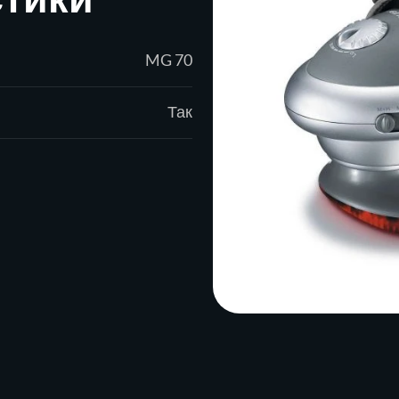
MG 70
Так