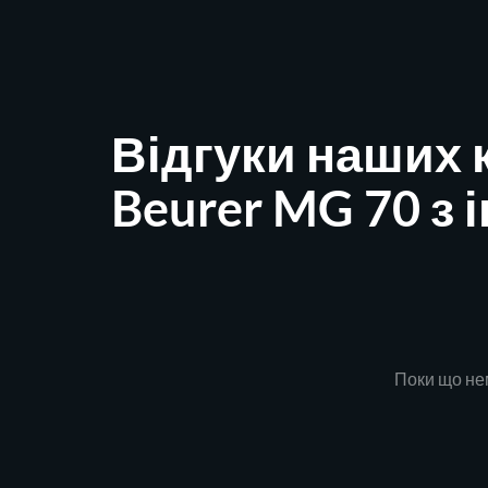
Відгуки наших 
Beurer MG 70 з
Поки що нем