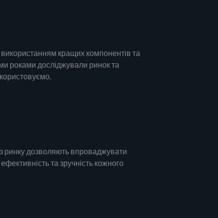
 використанням кращих компонентів та
 ми роками досліджували ринок та
икористовуємо.
ліз ринку дозволяють впроваджувати
 ефективність та зручність кожного