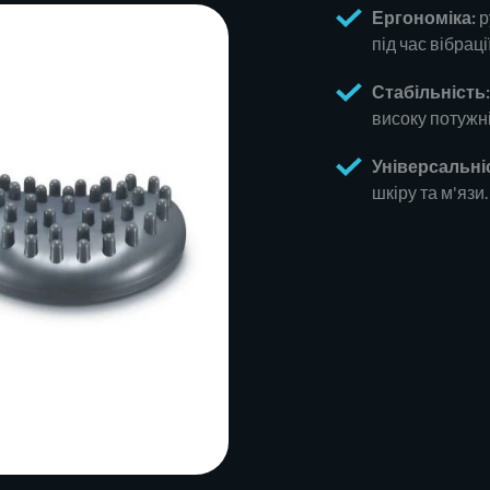
Ергономіка:
р
під час вібрації
Стабільність:
високу потужні
Універсальні
шкіру та м'язи.