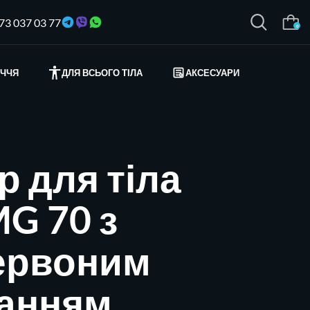
73 037 03 77
0
ИЧЧЯ
ДЛЯ ВСЬОГО ТІЛА
АКСЕСУАРИ
 для тіла
MG 70 з
ервоним
ванням