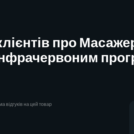
клієнтів про Масажер
 інфрачервоним про
а відгуків на цей товар