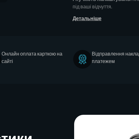
під ваші відчуття.
Детальніше
Онлайн оплата карткою на
Відправлення накл
сайті
платежем
стики