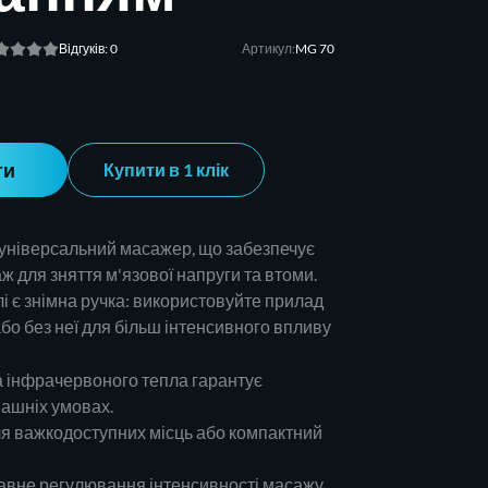
Відгуків: 0
Артикул:
MG 70
ти
Купити в 1 клік
 універсальний масажер, що забезпечує
 для зняття м'язової напруги та втоми.
 є знімна ручка: використовуйте прилад
бо без неї для більш інтенсивного впливу
а інфрачервоного тепла гарантує
машніх умовах.
ля важкодоступних місць або компактний
авне регулювання інтенсивності масажу