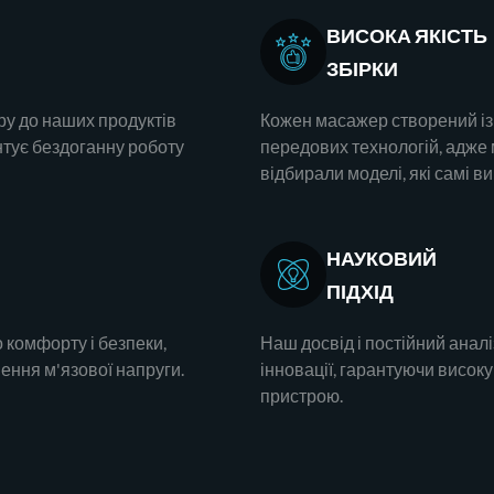
ВИСОКА ЯКІСТЬ
ЗБІРКИ
ру до наших продуктів
Кожен масажер створений із
нтує бездоганну роботу
передових технологій, адже
відбирали моделі, які самі в
НАУКОВИЙ
ПІДХІД
 комфорту і безпеки,
Наш досвід і постійний ана
ння м'язової напруги.
інновації, гарантуючи високу
пристрою.