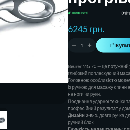
0
6245 грн.
Купи
Beurer MG 70 — це потужний
глибокий поплескуючий масаж
Головною особливістю моделі
із ручкою для масажу спини а
на ноги чи руки.
Поєднання ударної техніки т
професійний результат у до
Дизайн 2-в-1:
довга ручка д
ручний блок.
Гнучкість налаштувань:
пл