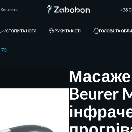
+38 0
Контакти
СТОПИ ТА НОГИ
РУКИ ТА КІСТІ
ГОЛОВА ТА ОБЛ
 70
Масажер
Beurer 
інфрач
прогрі