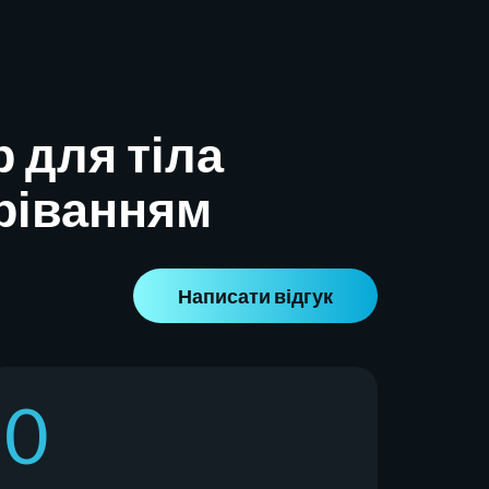
 для тіла
гріванням
Написати відгук
0