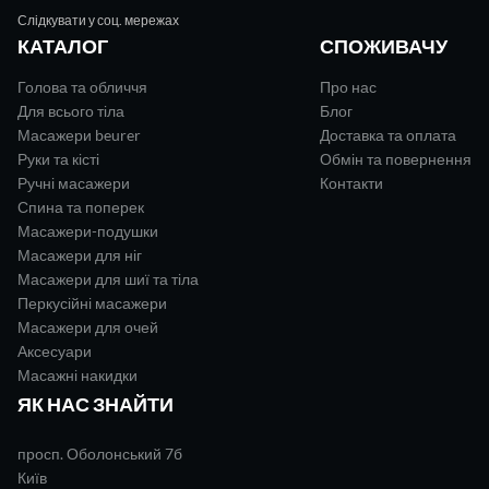
Слідкувати у соц. мережах
КАТАЛОГ
СПОЖИВАЧУ
Голова та обличчя
Про нас
Для всього тіла
Блог
Масажери beurer
Доставка та оплата
Руки та кісті
Обмін та повернення
Ручні масажери
Контакти
Спина та поперек
Масажери-подушки
Масажери для ніг
Масажери для шиї та тіла
Перкусійні масажери
Масажери для очей
Аксесуари
Масажні накидки
ЯК НАС ЗНАЙТИ
просп. Оболонський 7б
Київ