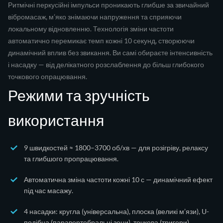
Ритмічні перкусійні імпульси проникають глибше за звичайний
вібромасаж, м’яко знімаючи напруження та сприяючи
локальному відновленню. Технологія зміни частоти
автоматично перемикає темп кожні 10 секунд, створюючи
динамічний вплив без звикання. Ви самі обираєте інтенсивність
і насадку — від делікатного розслаблення до більш глибокого
точкового опрацювання.
Режими та зручність
використання
9 швидкостей ≈ 1800–3700 об/хв — для розігріву, релаксу
та глибшого пропрацювання.
Автоматична зміна частоти кожні 10 с — динамічний ефект
під час масажу.
4 насадки: кругла (універсальна), плоска (великі м’язи), U-
подібна (паравертебральні зони), точкова (тригери).