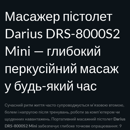
Масажер пістолет
Darius DRS-8000S2
Mini — глибокий
перкусійний масаж
у будь-який час
Сучасний ритм життя часто супроводжується м’язовою втомою,
болем і напругою після тренувань, роботи за комп’ютером чи
щоденних навантажень. Портативний масажний пістолет
Darius
DRS-8000S2 Mini
забезпечує глибоке точкове опрацювання: 9