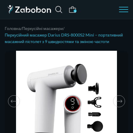
0
Головна
Перкусійні масажери
Перкусійний масажер Darius DRS-8000S2 Mini – портативний
масажний пістолет з 9 швидкостями та зміною частоти