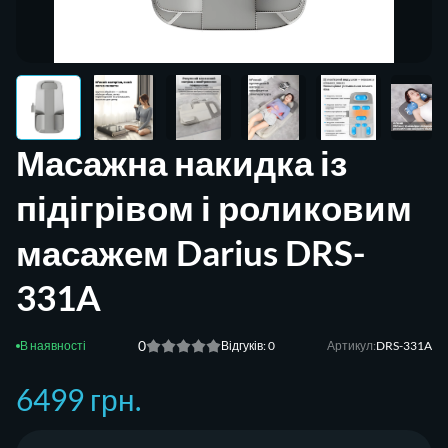
Масажна накидка із
підігрівом і роликовим
масажем Darius DRS-
331A
0
Відгуків: 0
Артикул:
DRS-331A
6499 грн.