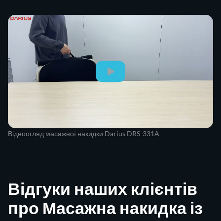
Відеоогляд масажної накидки Darius DRS-331A
Відгуки наших клієнтів
про Масажна накидка із