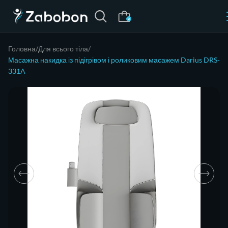
0
Головна
Для всього тіла
Масажна накидка із підігрівом і роликовим масажем Darius DRS-
331A