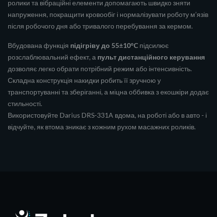
ролики та вібраційні елементи допомагають швидко зняти
напруження, покращити кровообіг і нормалізувати роботу м’язів
після робочого дня або тривалого перебування за кермом.
Вбудована функція
підігріву до 55±10°C
підсилює
розслаблювальний ефект, а
пульт дистанційного керування
дозволяє легко обрати потрібний режим або інтенсивність.
Складна конструкція накидки робить її зручною у
транспортуванні та зберіганні, а міцна оббивка з екошкіри додає
стильності.
Використовуйте Darius DRS-331A вдома, на роботі або в авто - і
відчуйте, як втома зникає з кожним рухом масажних роликів.