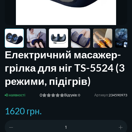
Електричний масажер-
грілка для ніг TS-5524 (3
режими, підігрів)
0
Відгуків: 0
Артикул:
234590973
1620 грн.