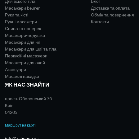
Для всього тіла
Блог
Масажери beurer
Доставка та оплата
Руки та кісті
Обмін та повернення
Ручні масажери
Контакти
Спина та поперек
Масажери-подушки
Масажери для ніг
Масажери для шиї та тіла
Перкусійні масажери
Масажери для очей
Аксесуари
Масажні накидки
ЯК НАС ЗНАЙТИ
просп. Оболонський 7б
Київ
04205
Маршрут на карті
info@zabobon.ua