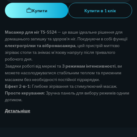
Купити
Купити в 1 клік
Масажер для ніг TS-5524
— це ваше ідеальне рішення для
домашнього затишку та здоров'я ніг. Поєднуючи в собі функції
електрогрілки та вібромасажера
, цей пристрій миттєво
зігріває стопи та знімає м'язову напругу після тривалого
робочого дня.
Завдяки роботі від мережі та
3 режимам інтенсивності
, ви
можете насолоджуватися стабільним теплом та приємним
масажем без необхідності постійної підзарядки.
Ефект 2-в-1:
Глибоке зігрівання та стимулюючий масаж.
Просте керування:
Зручна панель для вибору режимів одним
дотиком.
Детальніше