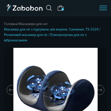
0
Головна
Масажери для ніг
Масажер для ніг з підігрівом, віж мережі, 3 режими, TS-5524 /
Роликовий масажер для ніг / Електрогрілка для ніг з
вібромасажем