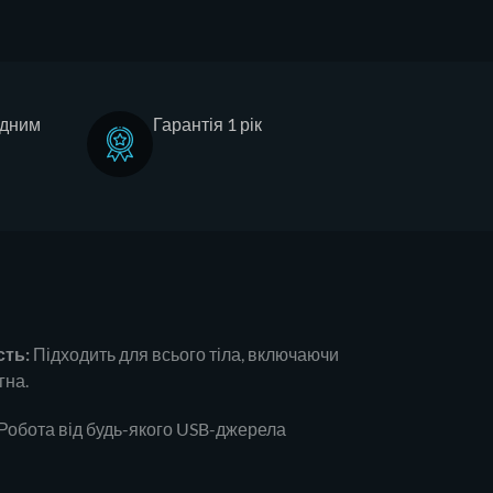
адним
Гарантія 1 рік
сть:
Підходить для всього тіла, включаючи
гна.
Робота від будь-якого USB-джерела