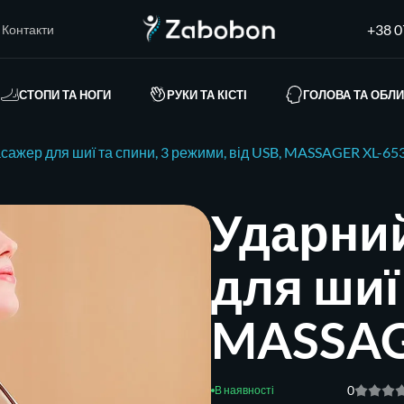
+38 0
Контакти
СТОПИ ТА НОГИ
РУКИ ТА КІСТІ
ГОЛОВА ТА ОБЛ
сажер для шиї та спини, 3 режими, від USB, MASSAGER XL-65
Ударни
для шиї
MASSAG
0