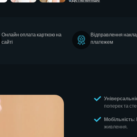
Онлайн оплата карткою на
Відправлення накл
сайті
платежем
Універсальні
поперек та сте
Мобільність:
живлення.