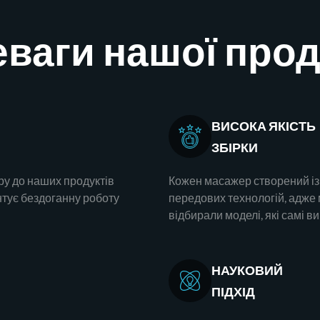
ваги нашої прод
ВИСОКА ЯКІСТЬ
ЗБІРКИ
ру до наших продуктів
Кожен масажер створений із
нтує бездоганну роботу
передових технологій, адже
відбирали моделі, які самі в
НАУКОВИЙ
ПІДХІД