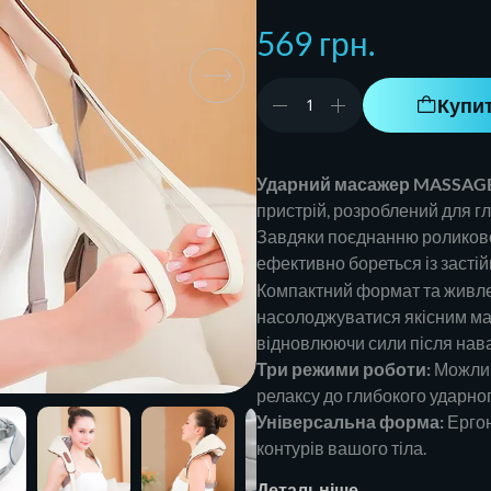
569 грн.
Купи
Ударний масажер MASSAGE
пристрій, розроблений для гл
Завдяки поєднанню роликовог
ефективно бореться із засті
Компактний формат та живл
насолоджуватися якісним ма
відновлюючи сили після нав
Три режими роботи:
Можливі
релаксу до глибокого ударно
Універсальна форма:
Ергон
контурів вашого тіла.
Детальніше