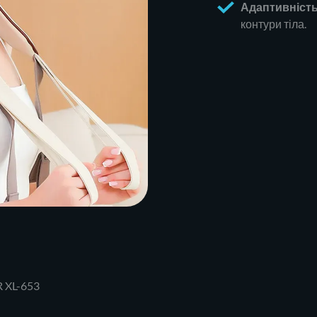
Адаптивність
контури тіла.
 XL-653