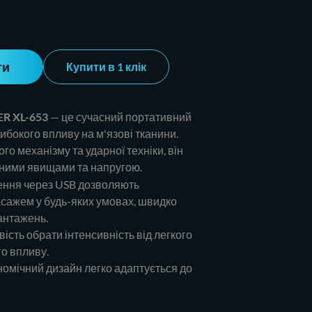
ти
Купити в 1 клік
R XL-653
— це сучасний портативний
ибокого впливу на м'язові тканини.
о механізму та ударної техніки, він
йними явищами та напругою.
ення через USB дозволяють
сажем у будь-яких умовах, швидко
антажень.
сть обрати інтенсивність від легкого
го впливу.
омічний дизайн легко адаптується до