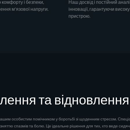
 комфорту і безпеки,
Наш досвід і постійний ана
ння м'язової напруги.
інновації, гарантуючи високу
пристрою.
лення та відновлення 
шим особистим помічником у боротьбі зі щоденним стресом. Спеціа
няттю спазмів та болю. Це ідеальне рішення для тих, хто веде сидяч