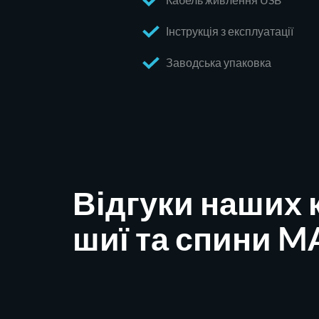
Інструкція з експлуатації
Заводська упаковка
Відгуки наших 
шиї та спини M