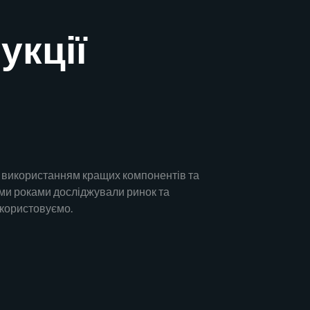
укції
 використанням кращих компонентів та
 ми роками досліджували ринок та
икористовуємо.