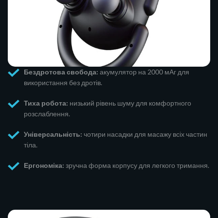
Бездротова свобода:
акумулятор на 2000 мАг для
використання без дротів.
Тиха робота:
низький рівень шуму для комфортного
розслаблення.
Універсальність:
чотири насадки для масажу всіх частин
тіла.
Ергономіка:
зручна форма корпусу для легкого тримання.