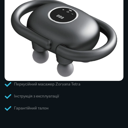
Перкусійний масажер Zoryana Tetra
Інструкція з експлуатації
Гарантійний талон