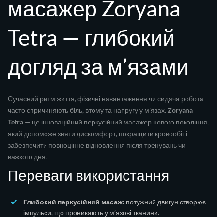
масажер Zoryana
Tetra — глибокий
догляд за м’язами
Сучасний ритм життя, фізичні навантаження чи сидяча робота
часто спричиняють біль, втому та напругу у м’язах.
Zoryana
Tetra
— це інноваційний перкусійний масажер нового покоління,
який допоможе зняти дискомфорт, покращити кровообіг і
забезпечити повноцінне відновлення після тренувань чи
важкого дня.
Переваги використання
Глибокий перкусійний масаж:
потужний двигун створює
імпульси, що проникають у м’язові тканини.